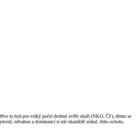
Dříve to byli pro velký počet drobné zvěře ohaři (NKO, ČF), těmto se
ytrostí, odvahou a dominancí si mě okamžitě získal. Jeho ochotu,