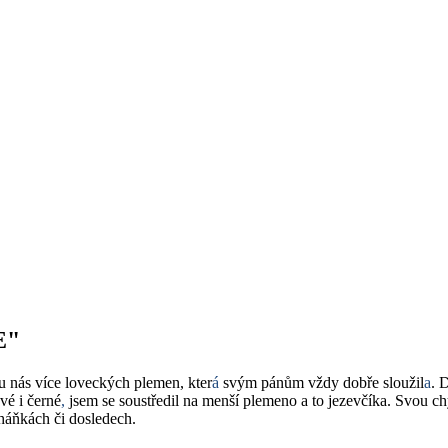
E"
 u nás více loveckých plemen, kter
á
svým pánům vždy dobře sloužil
a
. 
vé i černé
,
jsem se soustředil na menší plemeno a to jezevčíka. Svou ch
aháňkách či dosledech.