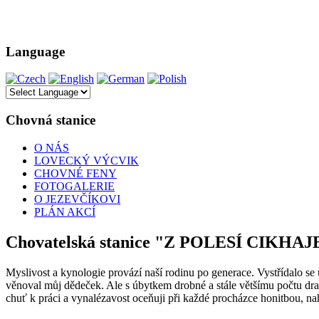
Language
Chovná stanice
O NÁS
LOVECKÝ VÝCVIK
CHOVNÉ FENY
FOTOGALERIE
O JEZEVČÍKOVI
PLÁN AKCÍ
Chovatelská stanice "Z POLESÍ CIKHAJ
Myslivost a kynologie provází naší rodinu po generace. Vystřídalo se
věnoval můj dědeček. Ale s úbytkem drobné a stále většímu počtu dra
chuť k práci a vynalézavost oceňuji při každé procházce honitbou, n