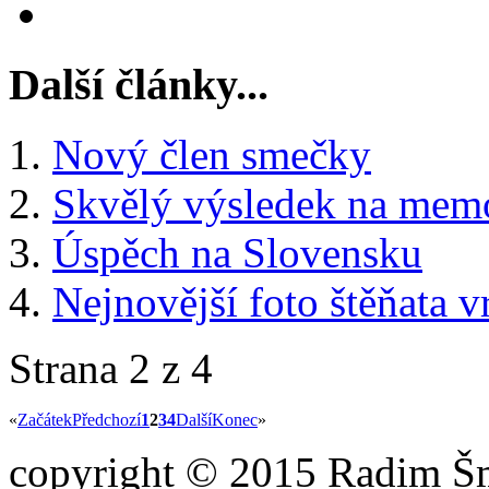
Další články...
Nový člen smečky
Skvělý výsledek na memo
Úspěch na Slovensku
Nejnovější foto štěňata v
Strana 2 z 4
«
Začátek
Předchozí
1
2
3
4
Další
Konec
»
copyright © 2015 Radim Šm